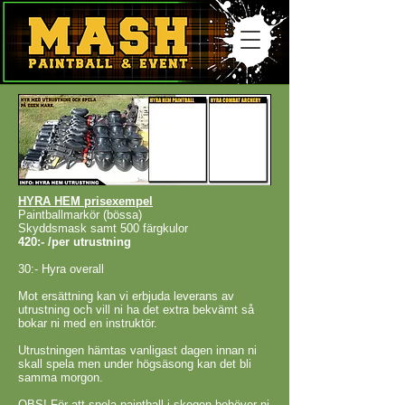
HYRA HEM prisexempel
Paintballmarkör (bössa)
Skyddsmask samt
500 färgkulor
420:- /per utrustning
30:- Hyra overall
Mot ersättning kan vi erbjuda leverans av
utrustning och vill ni ha det extra bekvämt så
bokar ni med en instruktör.
Utrustningen hämtas vanligast dagen innan ni
skall spela men under högsäsong kan det bli
samma morgon.
OBS! För att spela paintball i skogen behöver ni