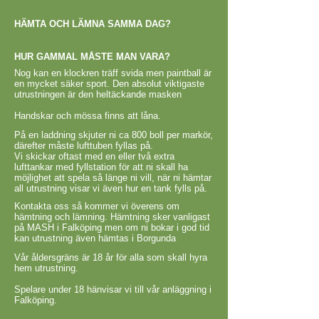
HÄMTA OCH LÄMNA SAMMA DAG?
HUR GAMMAL MÅSTE MAN VARA?
Nog kan en klockren träff svida men paintball är
en mycket säker sport. Den absolut viktigaste
utrustningen är den heltäckande masken
Handskar och mössa finns att låna.
På en laddning skjuter ni ca 800 boll per markör,
därefter måste lufttuben fyllas på.
Vi skickar oftast med en eller två extra
lufttankar med fyllstation för att ni skall ha
möjlighet att spela så länge ni vill, när ni hämtar
all utrustning visar vi även hur en tank fylls på.
Kontakta oss så kommer vi överens om
hämtning och lämning. Hämtning sker vanligast
på MASH i Falköping men om ni bokar i god tid
kan utrustning även hämtas i Borgunda
Vår åldersgräns är 18 år för alla som skall hyra
hem utrustning.
Spelare under 18 hänvisar vi till vår anläggning i
Falköping.