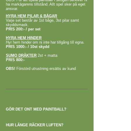
ha markägarens tillstånd. Allt spel sker på eget
ansvar.
HYRA HEM PILAR & BÅGAR
Varje set består av 1st båge, 3st pilar samt
skyddsmask.
PRIS 200:- / per set
HYRA HEM HINDER
Hyr hem hinder om ni inte har tillgång till egna.
PRIS 1000:- / 10st skydd
SUMO DRÄKTER
2st + matta
PRIS 800:-
OBS!
Förstörd utrustning ersätts av kund
GÖR DET ONT MED PAINTBALL?
HUR LÄNGE RÄCKER LUFTEN?