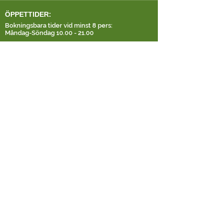
ÖPPETTIDER:
Bokningsbara tider vid minst 8 pers:
Måndag-Söndag
10.00 - 21.00
Öppettider för mindre sällskap:
t.ex. Minibokning 2vs2 / 3vs3
Lördagar
11.00 - 17.00
DROP-IN
OBS! Ring alltid för att kolla tillgänglighet
Föreningen SMASH Träningstider:
Nov-Jan Torsdagar
17.30 - 20.00
(Division 1,2,3)
MASH PAINTBALL & EVENT
ÖSTERRÄNGSGATAN 9
521 43 FALKÖPING
TELEFON:
0705-480084
info@mashpaintball.se
PAINTBALL FALKÖPING
SVENSEXA / MÖHIPPA
BARNKALAS
ARCHERY TAG
MASH MÅNGKAMP
GRILL OCH DUSCH