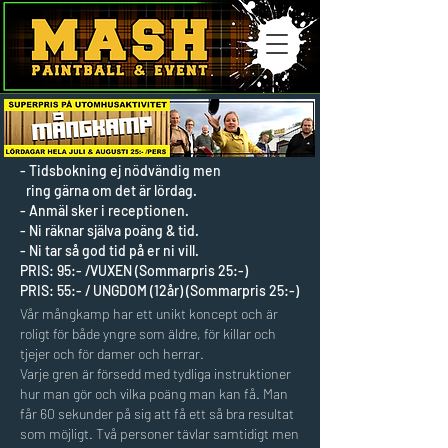
- Tidsbokning ej nödvändig men
ring gärna om det är lördag.
- Anmäl sker i receptionen.
- Ni räknar själva poäng & tid.
- Ni tar så god tid på er ni vill.
PRIS: 95:- /VUXEN (Sommarpris 25:-)
PRIS: 55:- / UNGDOM (12år) (Sommarpris 25:-)
Vår mångkamp har ett unikt koncept och är
roligt för både yngre som äldre, för killar och
tjejer och för damer och herrar.
Varje gren är försedd med tydliga instruktioner
hur man gör och vilka poäng man kan få. Man
får 60 sekunder på sig att få ett så bra resultat
som möjligt. Två personer tävlar samtidigt men