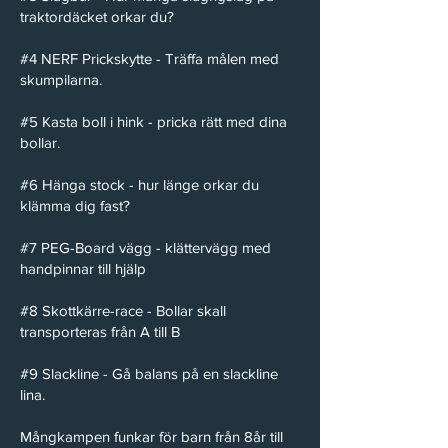
traktordäcket orkar du?
#4 NERF Prickskytte - Träffa målen med
skumpilarna.
#5 Kasta boll i hink - pricka rätt med dina
bollar.
#6 Hänga stock - hur länge orkar du
klämma dig fast?
#7 PEG-Board vägg - klättervägg med
handpinnar till hjälp
#8 Skottkärre-race - Bollar skall
transporteras från A till B
#9 Slackline - Gå balans på en slackline
lina.
Mångkampen funkar för barn från 8år till