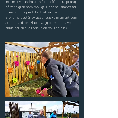
inte mot varandra utan för att få så bra poäng
på varje gren som möjligt. Egna sällskapet tar
tiden och hjälper till att räkna poäng.
Grenarna består av vissa fysiska moment som
att stapla däck, klättervägg o.s.v. men även
enkla där du skall pricka en boll i en hink.